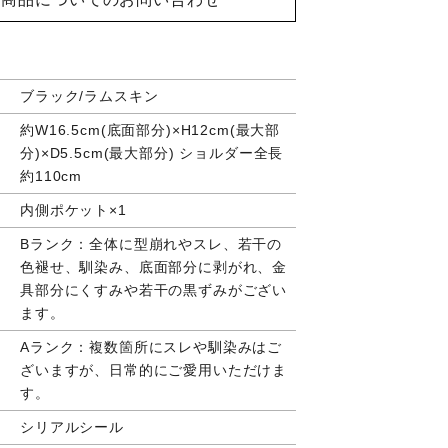
ブラック/ラムスキン
約W16.5cm(底面部分)×H12cm(最大部
分)×D5.5cm(最大部分) ショルダー全長
約110cm
内側ポケット×1
Bランク：全体に型崩れやスレ、若干の
色褪せ、馴染み、底面部分に剥がれ、金
具部分にくすみや若干の黒ずみがござい
ます。
Aランク：複数箇所にスレや馴染みはご
ざいますが、日常的にご愛用いただけま
す。
シリアルシール