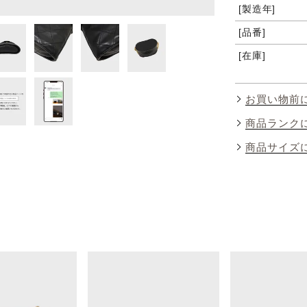
製造年
品番
在庫
お買い物前
商品ランク
商品サイズ