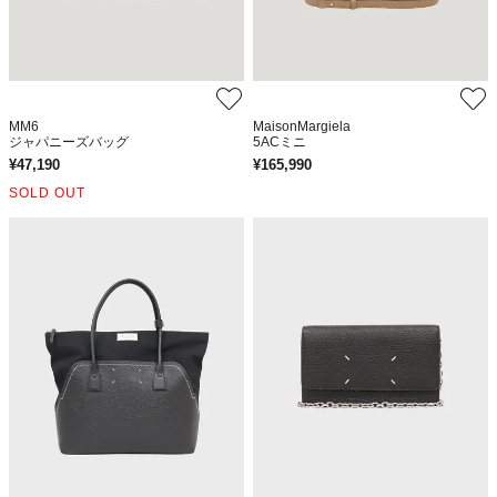
MM6
MaisonMargiela
ジャパニーズバッグ
5ACミニ
¥
47,190
¥
165,990
SOLD OUT