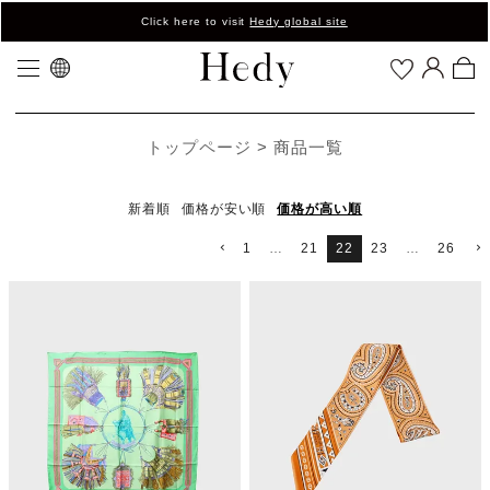
Click here to visit
Hedy global site
トップページ
商品一覧
新着順
価格が安い順
価格が高い順
1
…
21
22
23
…
26