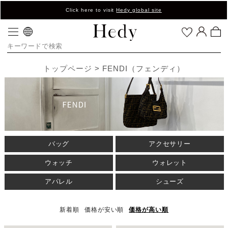
Click here to visit
Hedy global site
トップページ
FENDI（フェンディ）
バッグ
アクセサリー
ウォッチ
ウォレット
アパレル
シューズ
新着順
価格が安い順
価格が高い順