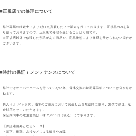
■正規店での修理について
弊社専属の鑑定士により1点1点真贋した上で販売を行っております。正規品のみを取
り扱っておりますので、正規店で修理を受けることは可能です。
※正規店以外で修理した形跡がある商品や、商品状態により修理を受けられない場合が
ございます。
■時計の保証 / メンテナンスについて
弊社ではオーバーホールを行っていない為、電池交換の時期等詳細については分かりか
ねます。
購入日より6ヶ月間、通常のご使用において発生した自然故障に限り、無償で修理、返
金対応させていただきます。
保証期間中の電池交換は一律 2,000円（税込）にて承ります。
【保証適用外となるケース】
・落下、衝撃、水没などによる破損や故障