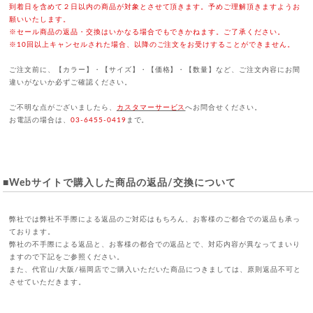
到着日を含めて２日以内の商品が対象とさせて頂きます。予めご理解頂きますようお
願いいたします。
※セール商品の返品・交換はいかなる場合でもできかねます。ご了承ください。
※10回以上キャンセルされた場合、以降のご注文をお受けすることができません。
ご注文前に、【カラー】・【サイズ】・【価格】・【数量】など、ご注文内容にお間
違いがないか必ずご確認ください。
ご不明な点がございましたら、
カスタマーサービス
へお問合せください。
お電話の場合は、
03-6455-0419
まで。
■Webサイトで購入した商品の返品/交換について
弊社では弊社不手際による返品のご対応はもちろん、お客様のご都合での返品も承っ
ております。
弊社の不手際による返品と、お客様の都合での返品とで、対応内容が異なってまいり
ますので下記をご参照ください。
また、代官山/大阪/福岡店でご購入いただいた商品につきましては、原則返品不可と
させていただきます。