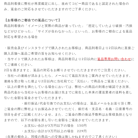
商品到着後に弊社が再度鑑定に出し、改めてコピー商品であると認定された場合の
み、返金のご対応をさせていただきますのでご了承ください。
【お客様のご都合での返品について】
商品到着後の「イメージと実際の商品が違っていた」「想定していたより破損・汚損
などがひどかった」「サイズが合わなかった」といった、お客様のご都合による返品
対応を希望される場合
・販売会及びインスタライブで購入されたお客様は、商品到着日より2日以内に直接ご
購入店舗へ返品ご希望の旨をお知らせください。
・当サイトで購入されたお客様は、商品到着日より2日以内に
返品専用お問い合わせ
に
てご連絡ください。
2日を過ぎますと、返品の対応をお断りさせていただきますのでご注意ください。
・当社への連絡が済みましたら、メールにて返品方法をご案内させていただきます。
連絡を受け取った後より2日以内に当社宛てに「元払い」で商品をご返送ください。
・以上の要件を満たしている場合においては、弊社への商品の到着が確認でき次第、
商品代金から当社からお客様のお届け先までに発生した本来の運送業者の送料を差し
引いた金額を返金させていただきます。
・銀行振込/代金引換でのお支払いの場合は、返品メールをお送り頂く際、
ご返金の際に弊社よりお振込みさせていただく、銀行名・支店名・名義・口座番号の
項目を必ずご記載くださいませ。また、ご返金の際の振込手数料はお客様負担となり
ますので、以下の金額を差し引いた金額をご返金させていただきます。
・お支払い合計が3万円以下の場合 150円
・お支払い合計が3万円以上の場合 229円
（在庫の都合上、同様の商品への交換は致しかねますのでご了承ください）