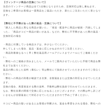
【ヴィンテージ商品の交換について】
当店のヴィンテージ商品は全て1点物となりますため、交換対応は致し兼ねます。
交換をご希望のお客様は一度商品をご返品いただき、新たにご注文いただく形となり
ます。
【弊社に不手際があった際の返品・交換について】
「購入した商品と異なる商品が届いた」「発送・配送中に商品が破損・汚損してしま
った」「商品がコピー商品の疑いがある」などの、弊社に不手際があった際の返品・
交換対応の場合
・商品に付属している検品タグは、外さないでください。
外してしまった場合、返品・返金に応じかねますのでご注意ください。
・商品到着後なるべく早く弊社返品用メールアドレスまでメールにてご連絡くださ
い。
・弊社へのご連絡が済みましたら、メールでご案内させていただいた手順で商品を弊
社までお送りください。
返品の際に生じた送料（着払い）等は弊社にて負担させていただきますのでご安心く
ださい。
・弊社への商品の到着が確認でき次第、全額返金または交換の対応をさせていただき
ます。
交換の場合、再度発送する際の送料、手数料は弊社負担で行わせていただきます。
なお、弊社在庫の関係で交換に応じかねることがございますが、その際は申し訳ござ
いませんが全額返金にて対応させていただきますので予めご了承ください。
※コピー商品の疑いがあるとお客様が判断され、返金を希望をされる場合、弊社への