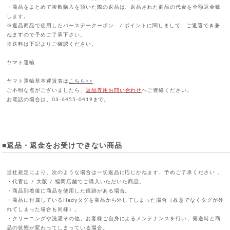
・商品をまとめて複数購入を頂いた際の返品は、返品された商品の代金を全額返金致
します。
※返品商品で使用したバースデークーポン / ポイントに関しまして、ご返還でき兼
ねますので予めご了承下さい。
※送料は下記よりご確認ください。
ヤマト運輸
ヤマト運輸基本運賃表は
こちら>>
ご不明な点がございましたら、
返品専用お問い合わせ
へご連絡ください。
お電話の場合は、03-6455-0419まで。
■返品・返金をお受けできない商品
当社規定により、次のような場合は一切返品に応じかねます、予めご了承ください 。
・代官山 / 大阪 / 福岡店舗でご購入いただいた商品。
・商品到着後に商品を使用した痕跡がある場合。
・商品に付属しているHedyタグを商品から外してしまった場合（故意でなくタグが外
れてしまった場合も同様）。
・クリーニングや洗濯その他、お客様ご自身によるメンテナンスを行い、発送時と商
品の状態が変わってしまっている場合。