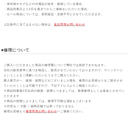
・保存袋やタグなどの付属品が紛失・破損している場合。
・商品到着日より2日を過ぎてからご連絡をいただいた場合。
・セール商品については、原則返品・交換不可とさせていただきます。
上記条件に当てはまらない場合は、
返品専用お問い合わせ
■修理について
ご購入いただきました商品の修理費について弊社では負担できかねます。
当社の販売基準に基づき検品し、販売させていただいておりますので、ヴィンテージ
ということをご理解いただいたうえでご購入ください。
購入後万が一、破損・故障などがございました場合、修理のお見積もりをご提示させ
ていただくことは可能ですので、下記アドレスよりご相談ください。
※商品到着後2日以内の破損・故障につきましては、無償修理もしくは返金とさせてい
ただきます
※商品の状態によりましては、修理不可能な場合もございます
※代官山 / 大阪 / 福岡店舗では承っておりません
修理お見積もり
修理専用お問い合わせ
へご連絡ください。