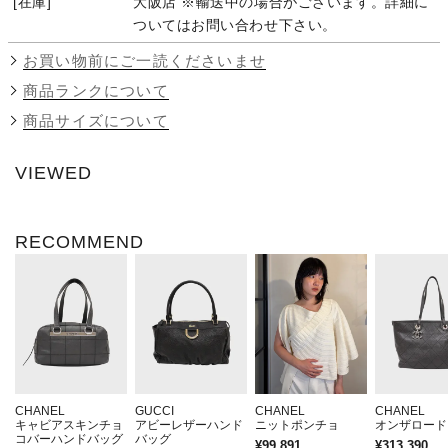
在庫
大阪店 ※輸送中の場合がございます。詳細に
ついてはお問い合わせ下さい。
お買い物前にご一読くださいませ
商品ランクについて
商品サイズについて
VIEWED
RECOMMEND
CHANEL
GUCCI
CHANEL
CHANEL
キャビアスキンチョ
アビーレザーハンド
ニットポンチョ
オンザロード
コバーハンドバッグ
バッグ
¥99,891
¥313,390