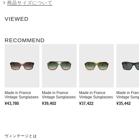
商品サイズについて
VIEWED
RECOMMEND
Made in France
Made in France
Made in France
Made in Fran
Vintage Sunglasses
Vintage Sunglasses
Vintage Sunglasses
Vintage Sung
¥43,780
¥39,402
¥37,422
¥35,442
ヴィンテージとは