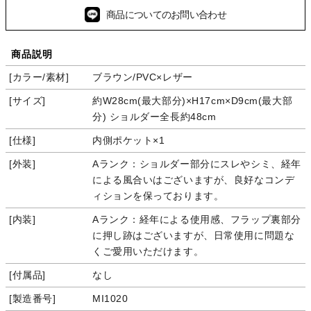
商品についてのお問い合わせ
商品説明
カラー/素材
ブラウン/PVC×レザー
サイズ
約W28cm(最大部分)×H17cm×D9cm(最大部
分) ショルダー全長約48cm
仕様
内側ポケット×1
外装
Aランク：ショルダー部分にスレやシミ、経年
による風合いはございますが、良好なコンデ
ィションを保っております。
内装
Aランク：経年による使用感、フラップ裏部分
に押し跡はございますが、日常使用に問題な
くご愛用いただけます。
付属品
なし
製造番号
MI1020