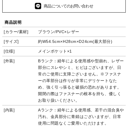
商品についてのお問い合わせ
商品説明
カラー/素材
ブラウン/PVC×レザー
サイズ
約W54.5cm×H28cm×D24cm(最大部分)
仕様
メインポケット×1
外装
Bランク：経年による使用感や型崩れ、レザー
部分にスレやシミ、ヒビはございますが、日
常のご使用に支障ございません。※ファスナ
ーの革部分は作りが非常にデリケートなた
め、強く引っ張ると破損の恐れがあります。
開閉の際はファスナーの根本を持ち、優しく
お取り扱いください。
内装
Aランク：経年による使用感、若干の混合臭や
汚れ、金具部分に青錆はございますが、日常
使用に問題なくご愛用いただけます。