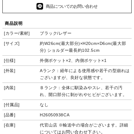
商品についてのお問い合わせ
商品説明
カラー/素材
ブラック/レザー
サイズ
約W26cm(最大部分)×H20cm×D6cm(最大部
分) ショルダー最長約102.5cm
仕様
外側ポケット×2、内側ポケット×1
外装
Aランク：経年による使用感や若干の型崩れは
ございますが、良好な状態です。
内装
Ｂランク：全体に馴染みやスレ、若干の汚
れ、開口部分に剝がれやヒビがございます。
付属品
なし
品番
H26050938CA
在庫
代官山店 ※輸送中の場合がございます。詳細
についてはお問い合わせ下さい。