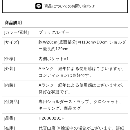
商品についてのお問い合わせ
商品説明
カラー/素材
ブラック/レザー
サイズ
約W20cm(底面部分)×H13cm×D9cm ショルダ
ー最長約129cm
仕様
内側ポケット×1
外装
Aランク：経年による使用感はございますが、
コンディションは良好です。
内装
Aランク：経年による使用感はございますが、
良好な状態です。
付属品
専用ショルダーストラップ、クロシェット、
キーリング、商品タグ
品番
H26060291F
在庫
代官山店 ※輸送中の場合がございます。詳細