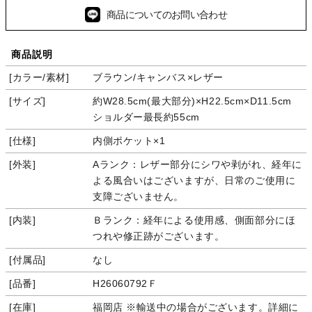
商品についてのお問い合わせ
商品説明
カラー/素材
ブラウン/キャンバス×レザー
サイズ
約W28.5cm(最大部分)×H22.5cm×D11.5cm
ショルダー最長約55cm
仕様
内側ポケット×1
外装
Aランク：レザー部分にシワや剥がれ、経年に
よる風合いはございますが、日常のご使用に
支障ございません。
内装
Ｂランク：経年による使用感、側面部分にほ
つれや修正跡がございます。
付属品
なし
品番
H26060792Ｆ
在庫
福岡店 ※輸送中の場合がございます。詳細に