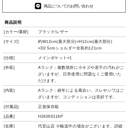
商品についてのお問い合わせ
商品説明
カラー/素材
ブラック/レザー
サイズ
約W12cm(最大部分)×H12cm(最大部分)
×D2.5cmショルダー全長約121cm
仕様
メインポケット×1
外装
Aランク：複数箇所に小キズや若干の汚れがご
ざいますが、日常使用に問題なくご愛用いた
だけます。
内装
Aランク：経年による風合い、スレやシワはご
ざいますが、コンディションは良好です。
付属品
正規保存箱
品番
H26050116P
在庫
代官山店 ※輸送中の場合がございます。詳細