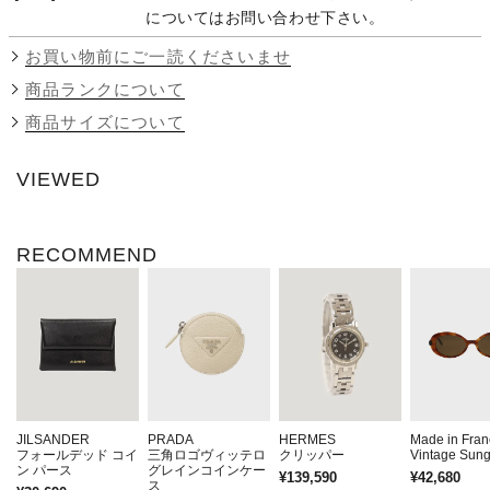
についてはお問い合わせ下さい。
お買い物前にご一読くださいませ
商品ランクについて
商品サイズについて
VIEWED
RECOMMEND
JILSANDER
PRADA
HERMES
Made in Fran
フォールデッド コイ
三角ロゴヴィッテロ
クリッパー
Vintage Sung
ン パース
グレインコインケー
¥139,590
¥42,680
ス