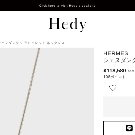
Click here to visit
Hedy global site
 シェヌダンクル アミュレット ネックレス
HERMES
シェヌダン
¥
118,580
108
ポイント