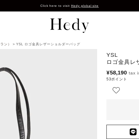
Click here to visit
Hedy global site
ローラン）
YSL ロゴ金具レザーショルダーバッグ
YSL
ロゴ金具レ
¥
58,190
53
ポイント