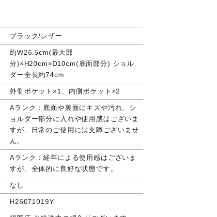
ブラック/レザー
約W26.5cm(最大部
分)×H20cm×D10cm(底面部分) ショル
ダー全長約74cm
外側ポケット×1、内側ポケット×2
Aランク：底面や裏面にキズや汚れ、シ
ョルダー部分に入れや使用感はございま
すが、日常のご使用には支障ございませ
ん。
Aランク：経年による使用感はございま
すが、全体的に良好な状態です。
なし
H26071019Y