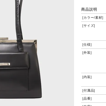
商品説明
カラー/素材
サイズ
仕様
外装
内装
付属品
品番