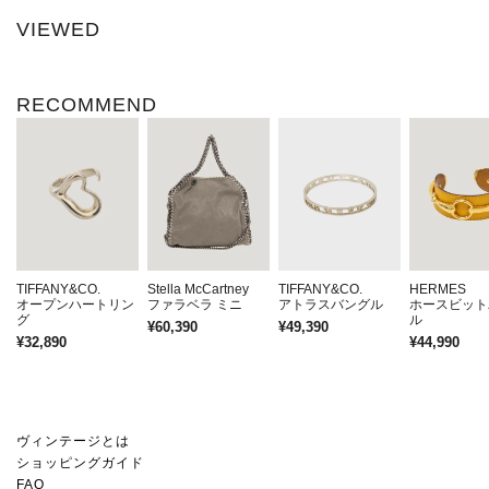
VIEWED
RECOMMEND
TIFFANY&CO.
Stella McCartney
TIFFANY&CO.
HERMES
オープンハートリン
ファラベラ ミニ
アトラスバングル
ホースビット
グ
ル
¥60,390
¥49,390
¥32,890
¥44,990
ヴィンテージとは
ショッピングガイド
FAQ