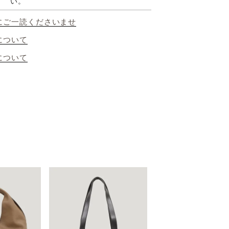
い。
にご一読くださいませ
について
について