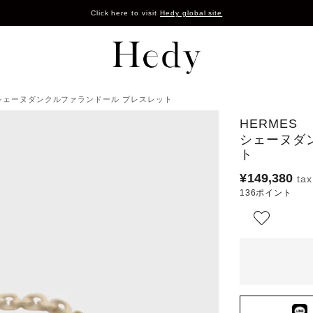
Click here to visit
Hedy global site
S シェーヌダンクルファランドール ブレスレット
HERMES
シェーヌダ
ト
¥
149,380
136
ポイント